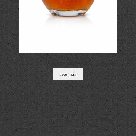
Vaso cervecero Aruba
Leer más