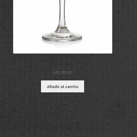
Copa Lal
₲
45,000.00
Añadir al carrito