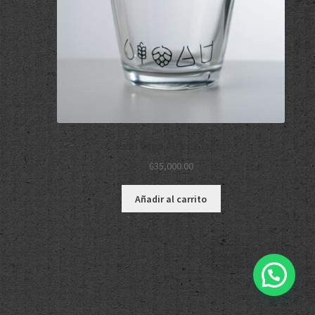
Vaso Vega 410cc Kiagus
₲
35,000.00
Añadir al carrito