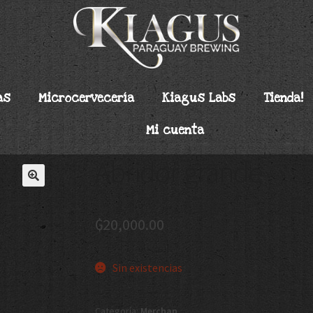
as
Microcervecería
Kiagus Labs
Tienda!
Mi cuenta
Abridor grande
🔍
₲
20,000.00
Sin existencias
Categoría:
Merchan