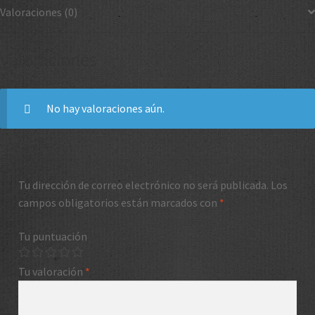
Valoraciones (0)
Valoraciones
No hay valoraciones aún.
Tu dirección de correo electrónico no será publicada.
Los
campos obligatorios están marcados con
*
Tu puntuación
Tu valoración
*