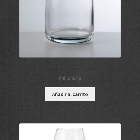
Vaso Vera 370cc Pila’ipa
₲
45,000.00
Añadir al carrito