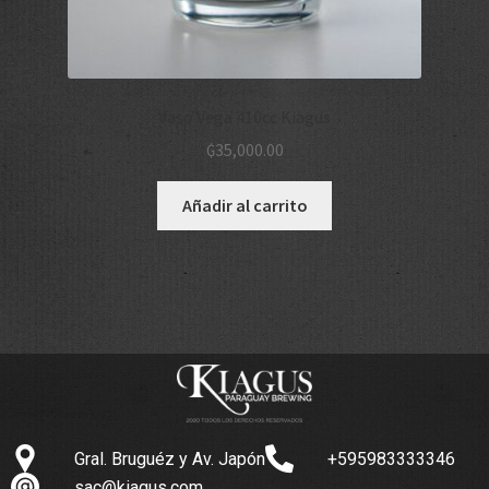
Vaso Vega 410cc Kiagus
₲
35,000.00
Añadir al carrito
Gral. Bruguéz y Av. Japón
+595983333346
sac@kiagus.com