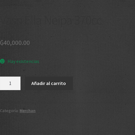
Vaso Ella Neipa 370cc
₲
40,000.00
Hay existencias
Añadir al carrito
Categoría:
Merchan