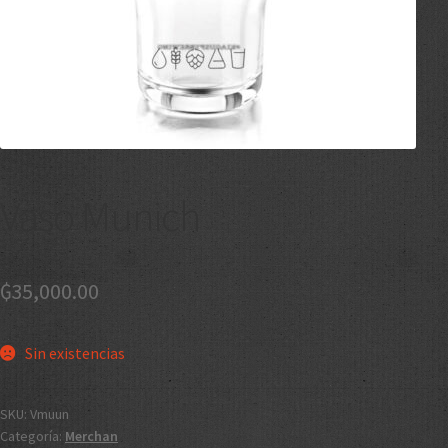
Vaso Munich
₲
35,000.00
Sin existencias
SKU:
Vmuun
Categoría:
Merchan