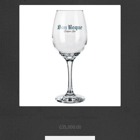
Copa San Roque – Barone
₲
35,000.00