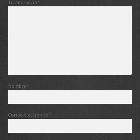
Tu valoración
*
Nombre
*
Correo electrónico
*