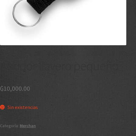
Abridor llavero pequeño
₲
10,000.00
Sin existencias
Categoría:
Merchan